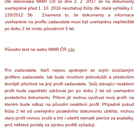
Dle stanoviska MMR ČR ze dne 2. 2. 2017 se na dokumenty
uveřejněné před 1. 10. 2016 nevztahují lhůty dle staré vyhlášky č.
133/2012 Sb. Znamená to, že dokumenty a informace
uveřejněné na profilu zadavatele musí být uveřejněny nepřetržitě
po dobu 2 let místo původních 5 let.
Původní text na webu MMR ČR
zde
:
Pro zadavatele, kteří nejsou spokojeni se svým současným
profilem zadavatele, tak bude mnohem jednodušší a především
levnější přechod na jiný profil zadavatele. Svůj stávající neaktivní
profil bude zapotřebí udržovat jen po dobu 2 let od uveřejnění
posledního dokumentu. Přitom již mohou využívat nový profil, na
kterém bude odkaz na původní neaktivní profil. Případně pokud
lhůta 2 let od uveřejnění posledního dokumentu uběhla, mohou
starý profil rovnou zrušit a tím i ušetřit nemalé peníze za poplatky,
jenž některé portály za zprávu profilů vyžadují.