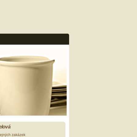
elová
řejných zakázek