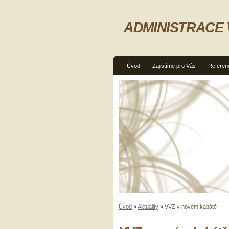
ADMINISTRACE
Úvod
Zajistíme pro Vás
Referen
Úvod
»
Aktuality
»
VVZ v novém kabátě