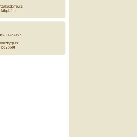
@zakazkyrp.cz
: kibpb9m
jných zakázek
akazkyrp.cz
: bq2pb9t