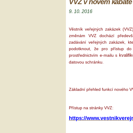
VVZ v novém kabátě
9. 10. 2016
Věstník veřejných zakázek (VV
změnám VVZ dochází předevš
zadávání veřejných zakázek, kt
podotknout, že pro přístup do
prostřednictvím e-mailu s
kvalif
datovou schránku.
Základní přehled funkcí nového V
Přístup na stránky VVZ:
https://www.vestnikverej