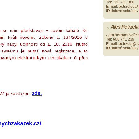
Tel: 736 701 880
E-mail: petrzelova
ID datové schránky
Aleš Petržela
Z) se nám představuje v novém kabátě. Ke
Administrátor veře
ím kvůli novému zákonu č. 134/2016 o
Tel: 608 741 239
erý nabyl účinnosti od 1. 10. 2016. Nutno
E-mail: petrzela@z
ID datové schránky
 systému je nutná nová registrace, a to
ikovaným elektronickým certifikátem
, či přes
zde.
VZ je ke stažení
nychzakazek.cz/