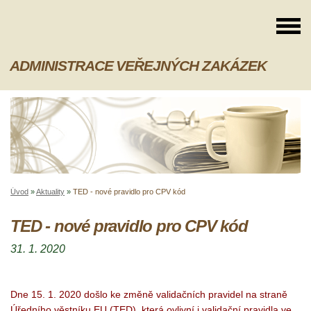
ADMINISTRACE VEŘEJNÝCH ZAKÁZEK
Úvod
»
Aktuality
»
TED - nové pravidlo pro CPV kód
TED - nové pravidlo pro CPV kód
31. 1. 2020
Dne 15. 1. 2020 došlo ke změně validačních pravidel na straně
Úředního věstníku EU (TED), která ovlivní i validační pravidla ve