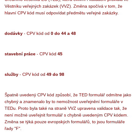
Věstníku veřejných zakázek (VVZ). Změna spočívá v tom, že
hlavní CPV kód musí odpovídat předmětu veřejné zakázky.
dodávky
- CPV kód od
0 do 44 a 48
stavební práce
- CPV kód
45
služby
- CPV kód od
49 do 98
Špatně uvedený CPV kód způsobí, že TED formulář odmítne jako
chybný a znamenalo by to nemožnost uveřejnění formuláře v
TEDu. Proto byla také na straně VVZ upravena validace tak, že
není možné uveřejnit formulář s chybně uvedeným CPV kódem.
Změna se týká pouze evropských formulářů, to jsou formuláře
řady "F".