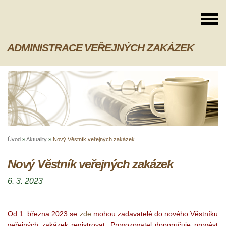
ADMINISTRACE VEŘEJNÝCH ZAKÁZEK
Úvod
»
Aktuality
»
Nový Věstník veřejných zakázek
Nový Věstník veřejných zakázek
6. 3. 2023
Od 1. března 2023 se
zde
mohou zadavatelé do nového Věstníku
veřejných zakázek registrovat. Provozovatel doporučuje provést