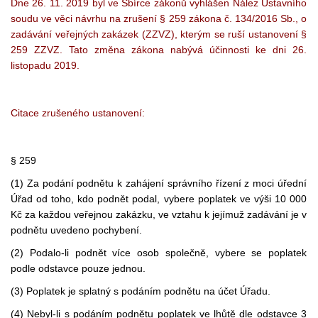
Dne 26. 11. 2019 byl ve Sbírce zákonů vyhlášen Nález Ústavního
soudu ve věci návrhu na zrušení § 259 zákona č. 134/2016 Sb., o
zadávání veřejných zakázek (ZZVZ), kterým se ruší ustanovení §
259 ZZVZ. Tato změna zákona nabývá účinnosti ke dni 26.
listopadu 2019.
Citace zrušeného ustanovení:
§ 259
(1) Za podání podnětu k zahájení správního řízení z moci úřední
Úřad od toho, kdo podnět podal, vybere poplatek ve výši 10 000
Kč za každou veřejnou zakázku, ve vztahu k jejímuž zadávání je v
podnětu uvedeno pochybení.
(2) Podalo-li podnět více osob společně, vybere se poplatek
podle odstavce pouze jednou.
(3) Poplatek je splatný s podáním podnětu na účet Úřadu.
(4) Nebyl-li s podáním podnětu poplatek ve lhůtě dle odstavce 3