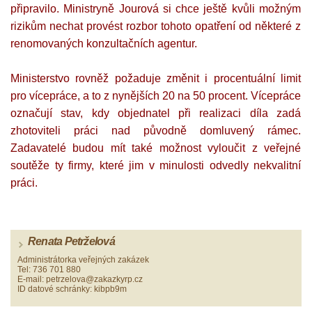
připravilo. Ministryně Jourová si chce ještě kvůli možným
rizikům nechat provést rozbor tohoto opatření od některé z
renomovaných konzultačních agentur.
Ministerstvo rovněž požaduje změnit i procentuální limit
pro vícepráce, a to z nynějších 20 na 50 procent. Vícepráce
označují stav, kdy objednatel při realizaci díla zadá
zhotoviteli práci nad původně domluvený rámec.
Zadavatelé budou mít také možnost vyloučit z veřejné
soutěže ty firmy, které jim v minulosti odvedly nekvalitní
práci.
Renata Petrželová
Administrátorka veřejných zakázek
Tel: 736 701 880
E-mail: petrzelova@zakazkyrp.cz
ID datové schránky: kibpb9m