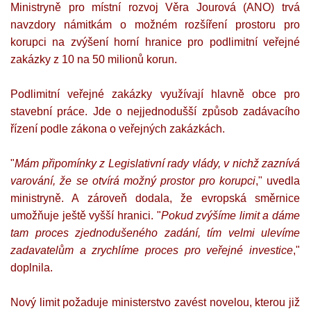
Ministryně pro místní rozvoj Věra Jourová (ANO) trvá
navzdory námitkám o možném rozšíření prostoru pro
korupci na zvýšení horní hranice pro podlimitní veřejné
zakázky z 10 na 50 milionů korun.
Podlimitní veřejné zakázky využívají hlavně obce pro
stavební práce. Jde o nejjednodušší způsob zadávacího
řízení podle zákona o veřejných zakázkách.
"
Mám připomínky z Legislativní rady vlády, v nichž zaznívá
varování, že se otvírá možný prostor pro korupci
," uvedla
ministryně. A zároveň dodala, že evropská směrnice
umožňuje ještě vyšší hranici. "
Pokud zvýšíme limit a dáme
tam proces zjednodušeného zadání, tím velmi ulevíme
zadavatelům a zrychlíme proces pro veřejné investice
,"
doplnila.
Nový limit požaduje ministerstvo zavést novelou, kterou již